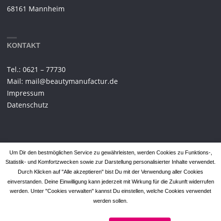
68161 Mannheim
KONTAKT
Tel.: 0621 – 77730
Mail: mail@beautymanufactur.de
Impressum
Datenschutz
Um Dir den bestmöglichen Service zu gewährleisten, werden Cookies zu Funktions-,
Statistik- und Komfortzwecken sowie zur Darstellung personalisierter Inhalte verwendet.
Durch Klicken auf "Alle akzeptieren" bist Du mit der Verwendung aller Cookies
©2021 BEAUTYMANUFACTUR
einverstanden. Deine Einwilligung kann jederzeit mit Wirkung für die Zukunft widerrufen
werden. Unter "Cookies verwalten" kannst Du einstellen, welche Cookies verwendet
werden sollen.
POWERED BY
SEPTERA
&
WORDPRESS.